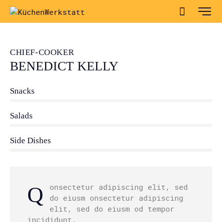
CHIEF-COOKER
BENEDICT KELLY
Snacks
80%
Salads
90%
Side Dishes
88%
onsectetur adipiscing elit, sed
Q
do eiusm onsectetur adipiscing
elit, sed do eiusm od tempor
incididunt.