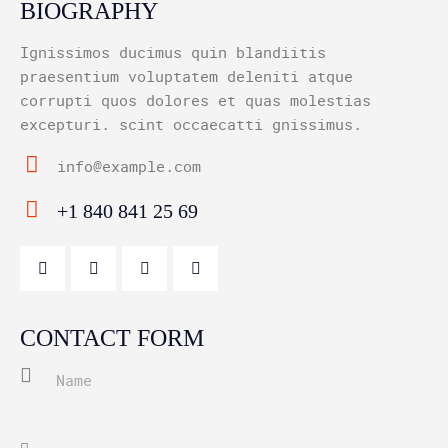
BIOGRAPHY
Ignissimos ducimus quin blandiitis
praesentium voluptatem deleniti atque
corrupti quos dolores et quas molestias
excepturi. scint occaecatti gnissimus.
info@example.com
E-
+1 840 841 25 69
ma
Ph
il
on
:
e:
CONTACT FORM