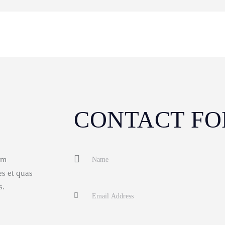
CONTACT F
um
es et quas
s.