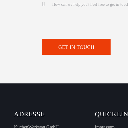
ADRESSE
QUICKLI
KüchenWerkstatt GmbH
Impressum