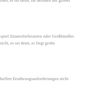
hen, es sei denn, sie beruhen auf grober
ispiel Zutatenlieferanten oder Großhändler.
cht, es sei denn, es liegt grobe
viduellen Ernährungsanforderungen nicht