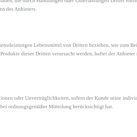
äden, die durch Handlungen oder Unterlassungen Dritter entste
en des Anbieters.
ienstleistungen Lebensmittel von Dritten beziehen, wie zum Be
rodukte dieser Dritten verursacht werden, haftet der Anbieter ni
aktionen oder Unverträglichkeiten, sofern der Kunde seine indi
 bei ordnungsgemäßer Mitteilung berücksichtigt hat.