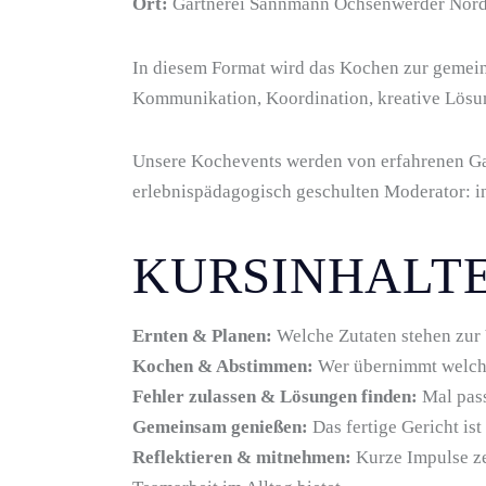
Ort:
Gärtnerei Sannmann Ochsenwerder Nord
In diesem Format wird das Kochen zur gemein
Kommunikation, Koordination, kreative Lösu
Unsere Kochevents werden von erfahrenen Ga
erlebnispädagogisch geschulten Moderator: in
KURSINHALT
Ernten & Planen:
Welche Zutaten stehen zur
Kochen & Abstimmen:
Wer übernimmt welche
Fehler zulassen & Lösungen finden:
Mal pass
Gemeinsam genießen:
Das fertige Gericht is
Reflektieren & mitnehmen:
Kurze Impulse ze