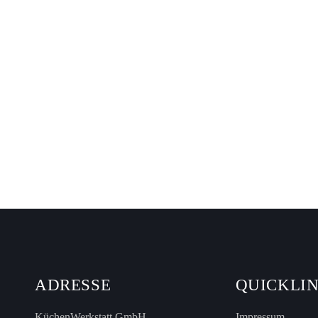
ADRESSE
QUICKLI
KüchenWerkstatt GmbH
Impressum